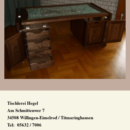
Tischlerei Hegel
Am Schmitteuwer 7
34508 Willingen-Eimelrod / Titmaringhausen
Tel: 05632 / 7006